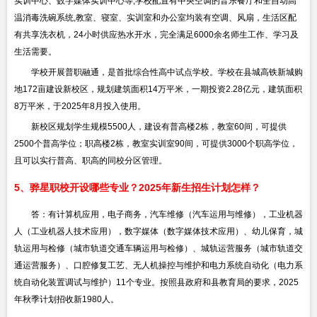
实训中心、数字媒体实训中心等;学校配置有中央空调的音乐餐厅和全自动高
温消毒洗碗系统,教室、寝室、实训室和办公室均装有空调、风扇，生活区配
有共享洗衣机，24小时供应热水开水，完全满足6000余名师生工作、学习及
生活需要。
学校开展普职融通，是首批综合性高中试点学校。学校在县城高铁新城购
地172亩建设新校区，规划建筑面积14万平米，一期投资2.28亿元，建筑面积
8万平米，于2025年8月投入使用。
新校区规划学生规模5500人，建设有普高楼2栋，教室60间，可提供
2500个普高学位；职高楼2栋，教室实训室90间，可提供3000个职高学位，
且可以实行普高、职高的同校分区管理。
5、骅星职校开设哪些专业？2025年新生招生计划怎样？
答：有计算机应用，电子商务，汽车维修（汽车运用与维修），工业机器
人（工业机器人技术应用），数字媒体（数字媒体技术应用）、幼儿保育，城
轨运用与检修（城市轨道交通车辆运用与检修）、城轨运营服务（城市轨道交
通运营服务）、口腔修复工艺、无人机操控与维护和电力系统自动化（电力系
统自动化装置调试与维护）11个专业。按照县政府和县教育局的要求，2025
年秋季计划招收新1980人。