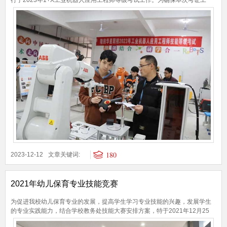
行了2023年1+X工业机器人应用工程师等级考试工作。为确保本次考证工
180
2023-12-12
文章关键词:
2021年幼儿保育专业技能竞赛
为促进我校幼儿保育专业的发展，提高学生学习专业技能的兴趣，发展学生
的专业实践能力，结合学校教务处技能大赛安排方案，特于2021年12月25