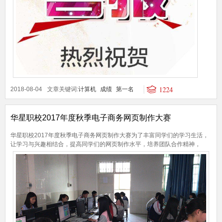
1224
2018-08-04
文章关键词:
计算机
成绩
第一名
华星职校2017年度秋季电子商务网页制作大赛
华星职校2017年度秋季电子商务网页制作大赛为了丰富同学们的学习生活，
让学习与兴趣相结合，提高同学们的网页制作水平，培养团队合作精神，