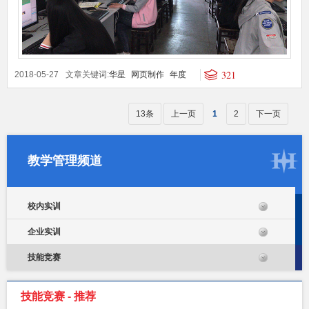
321
2018-05-27
文章关键词:
华星
网页制作
年度
13条
上一页
1
2
下一页
教学管理频道
校内实训
企业实训
技能竞赛
技能竞赛 - 推荐