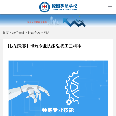
首页
>
教学管理
>
技能竞赛
> 列表
【技能竞赛】锤炼专业技能 弘扬工匠精神