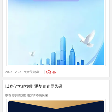
46
2025-12-25
文章关键词:
以赛促学励技能 逐梦青春展风采
以赛促学励技能 逐梦青春展风采