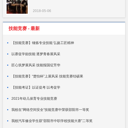
2018-05-06
技能竞赛 - 最新
【技能竞赛】锤炼专业技能 弘扬工匠精神
以赛促学励技能 逐梦青春展风采
匠心筑梦展风采 技能报国绽芳华
【技能竞赛】“楚怡杯”上展风采 技能竞赛结硕果
【技能考证】以证促考 以考促学
2021年幼儿保育专业技能竞赛
我校在“网络空间安全”技能竞赛中荣获邵阳市一等奖
我校汽车修业学生获“邵阳市中职学校技能大赛”二等奖