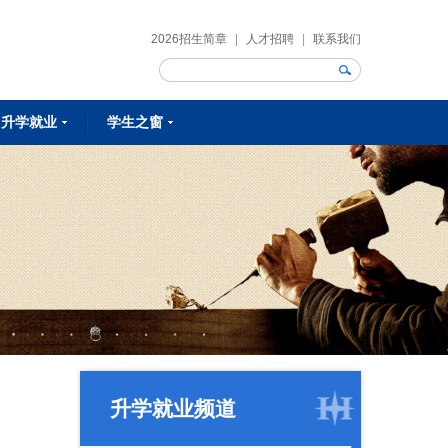
2026招生简章
|
人才招聘
|
联系我们
升学就业
学生之窗
校企合作
校校合作
就业明星
就业资讯
课余生活
学生作品
学生风采
社团活动
升学就业频道