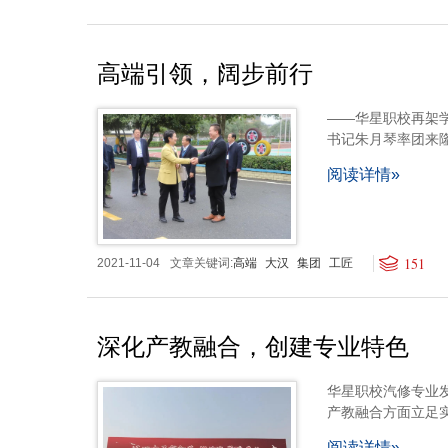
高端引领，阔步前行
——华星职校再架
书记朱月琴率团来
阅读详情»
151
2021-11-04
文章关键词:
高端
大汉
集团
工匠
深化产教融合，创建专业特色
华星职校汽修专业
产教融合方面立足
阅读详情»