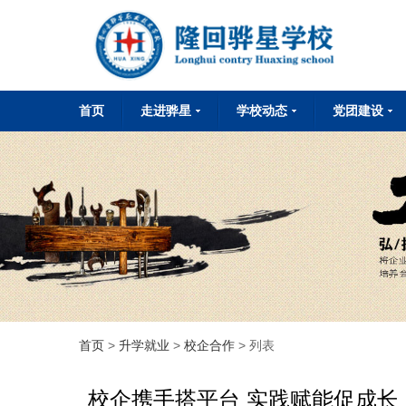
首页
走进骅星
学校动态
党团建设
学校简介
学校董事会
学校校长会
董事长致词
华星文化
校园环境
学校荣誉
联系我们
通知公告
校园动态
媒体报道
党建工作
团委工作
首页
>
升学就业
>
校企合作
> 列表
校企携手搭平台 实践赋能促成长