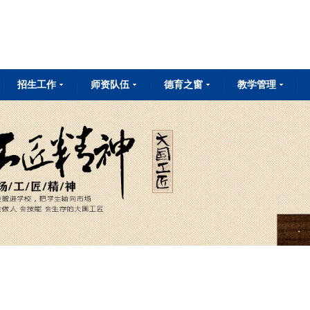
招生工作
师资队伍
德育之窗
教学管理
专业设置
招生简章
招生问答
在线报名
教师简介
教师成长
教师荣誉
国旗下讲话
班级建设
德育动态
校内实训
企业实训
技能竞赛