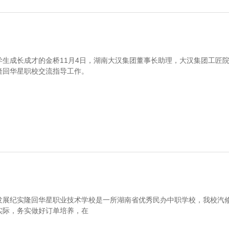
学生成长成才的金桥11月4日，湖南大汉集团董事长助理，大汉集团工匠
隆回华星职校交流指导工作。
发展纪实隆回华星职业技术学校是一所湖南省优秀民办中职学校，我校汽
实际，务实做好订单培养，在