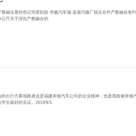
产教融合显特色记华星职校·华鑫汽车城·蓝盾汽修厂校企合作产教融合签
办公厅关于深化产教融合的
敬的出行方案领跑者这是福建奔驰汽车公司的企业精神，也是我校被奔驰
学生最好的见证。2018年5