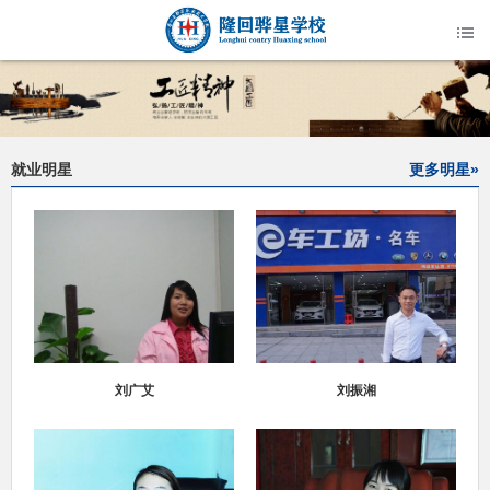
就业明星
更多明星»
刘广艾
刘振湘