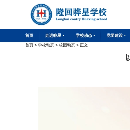
首页
走进骅星
学校动态
党团建设
首页
>
学校动态
>
校园动态
> 正文
学校简介
学校董事会
学校校长会
董事长致词
华星文化
校园环境
学校荣誉
联系我们
通知公告
校园动态
媒体报道
党建工作
团委工作