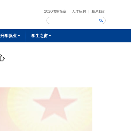
2026招生简章
|
人才招聘
|
联系我们
升学就业
学生之窗
校企合作
校校合作
就业明星
就业资讯
课余生活
学生作品
学生风采
社团活动
心