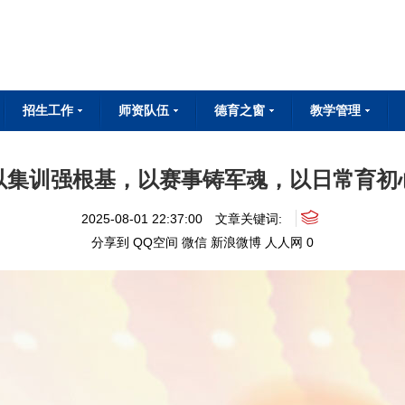
招生工作
师资队伍
德育之窗
教学管理
专业设置
招生简章
招生问答
在线报名
教师简介
教师成长
教师荣誉
国旗下讲话
班级建设
德育动态
校内实训
企业实训
技能竞赛
以集训强根基，以赛事铸军魂，以日常育初
2025-08-01 22:37:00
文章关键词:
分享到
QQ空间
微信
新浪微博
人人网
0