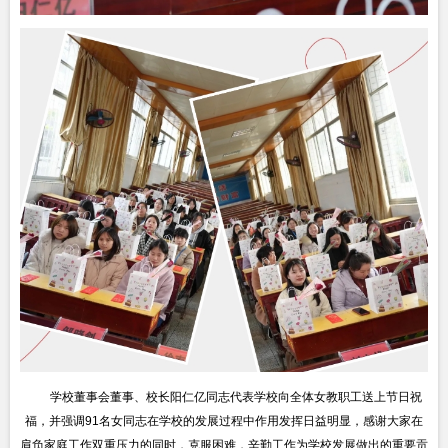
学校董事会董事、校长阳仁亿同志代表学校向全体女教职工送上节日祝
福，并强调91名女同志在学校的发展过程中作用发挥日益明显，感谢大家在
肩负家庭工作双重压力的同时，克服困难，辛勤工作为学校发展做出的重要贡