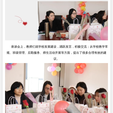
座谈会上，教师们就学校发展建设，踊跃发言，积极交流；从学校教学常
规、班级管理、后勤服务、师生活动开展等方面，提出了很多合理有效的建
议。