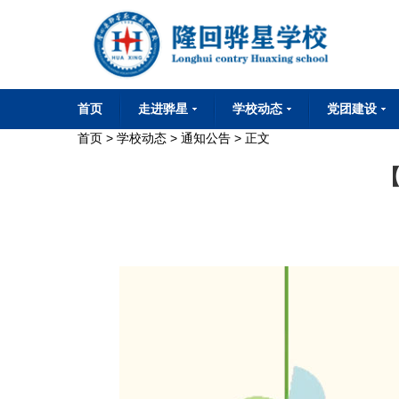
首页
走进骅星
学校动态
党团建设
首页
>
学校动态
>
通知公告
> 正文
学校简介
学校董事会
学校校长会
董事长致词
华星文化
校园环境
学校荣誉
联系我们
通知公告
校园动态
媒体报道
党建工作
团委工作