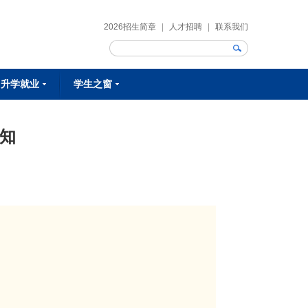
2026招生简章
|
人才招聘
|
联系我们
升学就业
学生之窗
校企合作
校校合作
就业明星
就业资讯
课余生活
学生作品
学生风采
社团活动
知