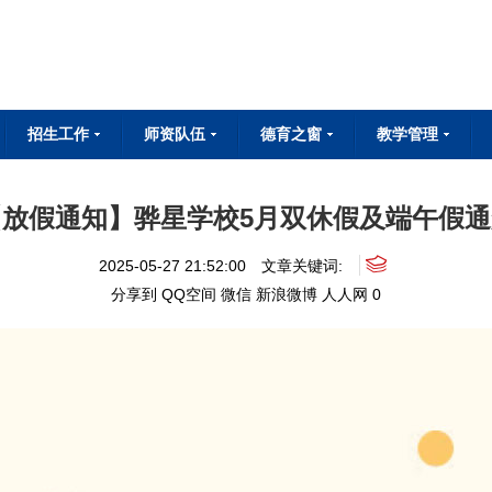
招生工作
师资队伍
德育之窗
教学管理
专业设置
招生简章
招生问答
在线报名
教师简介
教师成长
教师荣誉
国旗下讲话
班级建设
德育动态
校内实训
企业实训
技能竞赛
【放假通知】骅星学校5月双休假及端午假通
2025-05-27 21:52:00
文章关键词:
分享到
QQ空间
微信
新浪微博
人人网
0