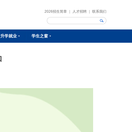
2026招生简章
|
人才招聘
|
联系我们
升学就业
学生之窗
校企合作
校校合作
就业明星
就业资讯
课余生活
学生作品
学生风采
社团活动
知