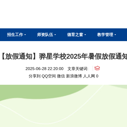
招生工作
师资队伍
德育之窗
教学管理
专业设置
招生简章
招生问答
在线报名
教师简介
教师成长
教师荣誉
国旗下讲话
班级建设
德育动态
校内实训
企业实训
技能竞赛
【放假通知】骅星学校2025年暑假放假通
2025-06-28 22:20:00
文章关键词:
分享到
QQ空间
微信
新浪微博
人人网
0