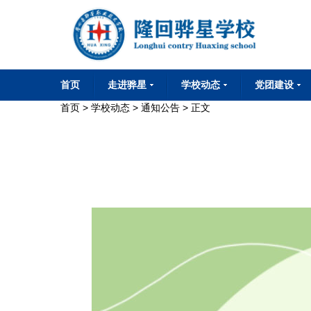
首页
走进骅星
学校动态
党团建设
首页
>
学校动态
>
通知公告
> 正文
学校简介
学校董事会
学校校长会
董事长致词
华星文化
校园环境
学校荣誉
联系我们
通知公告
校园动态
媒体报道
党建工作
团委工作