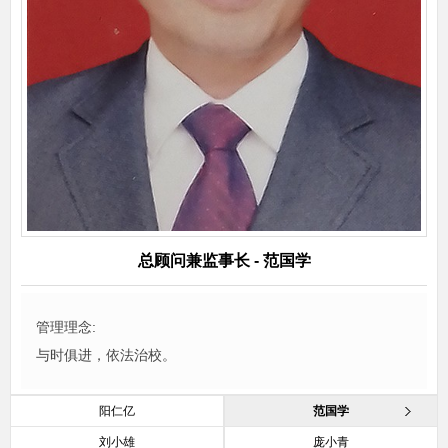
总顾问兼监事长
-
范国学
管理理念:
与时俱进，依法治校。
阳仁亿
范国学
刘小雄
庞小青